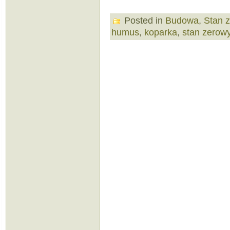
Posted in
Budowa
,
Stan 
humus
,
koparka
,
stan zerow