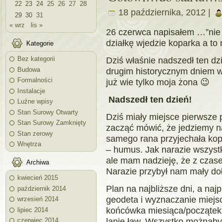
22
23
24
25
26
27
28
18 października, 2012 |
29
30
31
« wrz
lis »
26 czerwca napisałem …”nie 
działkę wjedzie koparka a to
Kategorie
Dziś właśnie nadszedł ten dz
Bez kategorii
Budowa
drugim historycznym dniem w
Formalności
już wie tylko moja żona 😉
Instalacje
Nadszedł ten dzień!
Luźne wpisy
Stan Surowy Otwarty
Dziś miały miejsce pierwsze
Stan Surowy Zamknięty
zacząć mówić, że jedziemy n
Stan zerowy
samego rana przyjechała kopa
Wnętrza
– humus. Jak narazie wszystk
ale mam nadzieję, że z czas
Archiwa
Narazie przybył nam mały doł
kwiecień 2015
Plan na najbliższe dni, a naj
październik 2014
geodeta i wyznaczanie miejs
wrzesień 2014
końcówka miesiąca/początek l
lipiec 2014
lanie ław. Wszystko możnaby 
czerwiec 2014