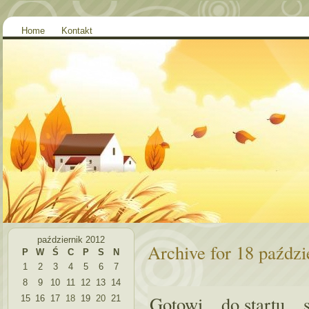
Home
Kontakt
październik 2012
Archive for 18 paździ
P
W
Ś
C
P
S
N
1
2
3
4
5
6
7
8
9
10
11
12
13
14
Gotowi…do startu…st
15
16
17
18
19
20
21