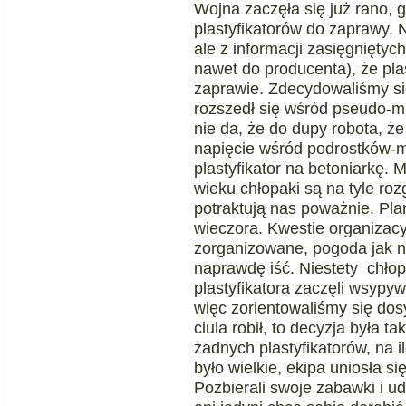
Wojna zaczęła się już rano,
plastyfikatorów do zaprawy. N
ale z informacji zasięgniętyc
nawet do producenta), że plas
zaprawie. Zdecydowaliśmy się
rozszedł się wśród pseudo-mur
nie da, że do dupy robota, ż
napięcie wśród podrostków-m
plastyfikator na betoniarkę.
wieku chłopaki są na tyle roz
potraktują nas poważnie. Plan
wieczora. Kwestie organizacy
zorganizowane, pogoda jak n
naprawdę iść. Niestety chłop
plastyfikatora zaczęli wsypyw
więc zorientowaliśmy się dos
ciula robił, to decyzja była 
żadnych plastyfikatorów, na i
było wielkie, ekipa uniosła si
Pozbierali swoje zabawki i ud