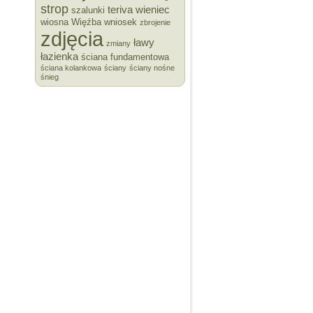
strop
teriva
wieniec
szalunki
wiosna
Więźba
wniosek
zbrojenie
zdjęcia
ławy
zmiany
łazienka
ściana fundamentowa
ściana kolankowa
ściany
ściany nośne
śnieg