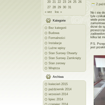
20
21
22
23
24
25
26
2 paźd
27
28
29
30
31
« wrz
kw. »
No i się d
tyle czeka
wiele prze
Kategorie
zamontowan
drzwi do s
Bez kategorii
przeszczęś
Budowa
zadowolona
kilka lat 
Formalności
Instalacje
P.S. Przep
jest prze
Luźne wpisy
Stan Surowy Otwarty
Stan Surowy Zamknięty
Stan zerowy
Wnętrza
Archiwa
kwiecień 2015
październik 2014
wrzesień 2014
lipiec 2014
czerwiec 2014