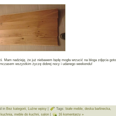
iś. Mam nadzieję, że już niebawem będę mogła wrzucić na bloga zdjęcia got
ymczasem wszystkim życzę dobrej nocy i udanego weekendu!
d in
Bez kategorii
,
Luźne wpisy
|
Tags:
białe meble
,
deska barlinecka
,
,
kuchnia
,
meble do kuchni
,
salon
|
16 komentarzy »