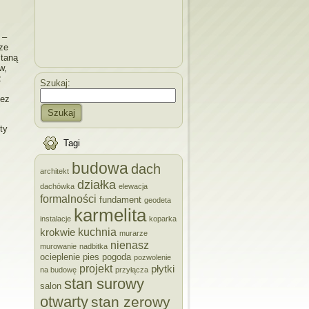
 –
ze
staną
w,
ż
Szukaj:
zez
Szukaj
ty
Tagi
budowa
dach
architekt
działka
dachówka
elewacja
formalności
fundament
geodeta
karmelita
instalacje
koparka
kuchnia
krokwie
murarze
nienasz
murowanie
nadbitka
ocieplenie
pies
pogoda
pozwolenie
projekt
płytki
na budowę
przyłącza
stan surowy
salon
otwarty
stan zerowy