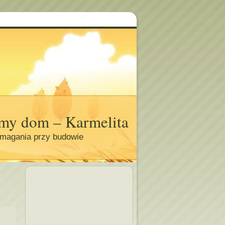
my dom – Karmelita
magania przy budowie