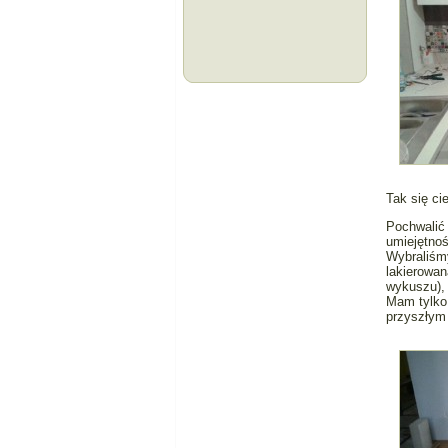
Tak się ci
Pochwalić
umiejętnoś
Wybraliśmy
lakierowan
wykuszu), 
Mam tylko 
przyszłym 