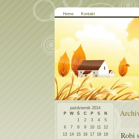
Home
Kontakt
październik 2014
Archiv
P
W
Ś
C
P
S
N
1
2
3
4
5
6
7
8
9
10
11
12
Robi 
13
14
15
16
17
18
19