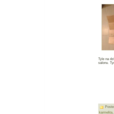
Tyle na dz
salonu. T
Poste
karmelita