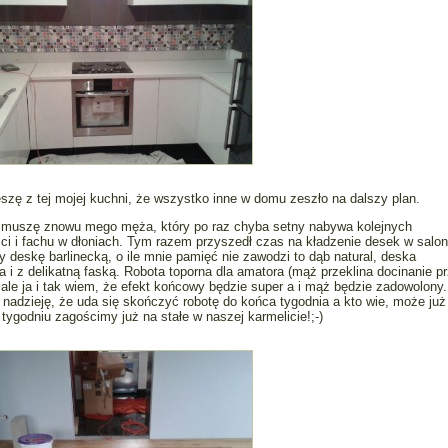
eszę z tej mojej kuchni, że wszystko inne w domu zeszło na dalszy plan.
 muszę znowu mego męża, który po raz chyba setny nabywa kolejnych
ci i fachu w dłoniach. Tym razem przyszedł czas na kładzenie desek w salon
 deskę barlinecką, o ile mnie pamięć nie zawodzi to dąb natural, deska
a i z delikatną faską. Robota toporna dla amatora (mąż przeklina docinanie p
ale ja i tak wiem, że efekt końcowy będzie super a i mąż będzie zadowolony.
nadzieję, że uda się skończyć robotę do końca tygodnia a kto wie, może już
tygodniu zagościmy już na stałe w naszej karmelicie!;-)