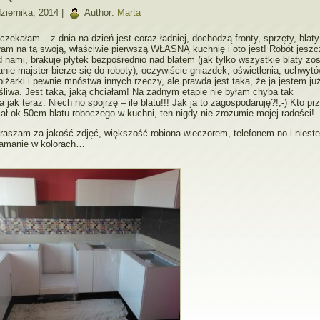
ziernika, 2014 |
Author:
Marta
oczekałam – z dnia na dzień jest coraz ładniej, dochodzą fronty, sprzęty, blaty
łam na tą swoją, właściwie pierwszą WŁASNĄ kuchnię i oto jest! Robót jeszc
d nami, brakuje płytek bezpośrednio nad blatem (jak tylko wszystkie blaty zo
ie majster bierze się do roboty), oczywiście gniazdek, oświetlenia, uchwytó
piżarki i pewnie mnóstwa innych rzeczy, ale prawda jest taka, że ja jestem ju
liwa. Jest taka, jaką chciałam! Na żadnym etapie nie byłam chyba tak
 jak teraz. Niech no spojrzę – ile blatu!!! Jak ja to zagospodaruję?!;-) Kto pr
miał ok 50cm blatu roboczego w kuchni, ten nigdy nie zrozumie mojej radości!
raszam za jakość zdjęć, większość robiona wieczorem, telefonem no i nieste
kłamanie w kolorach…