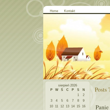
Home
Kontakt
sierpień 2026
Posts 
P
W
Ś
C
P
S
N
1
2
3
4
5
6
7
8
9
Panie
10
11
12
13
14
15
16