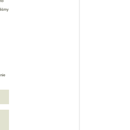
to
eliśmy
 nie