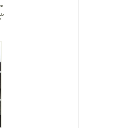
na
 do
k