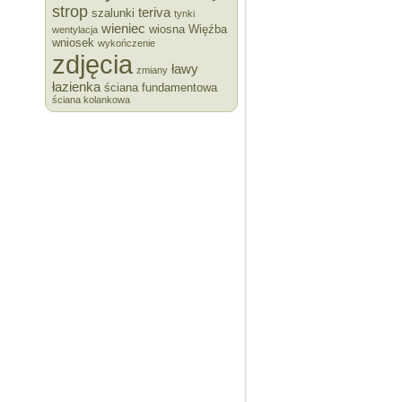
strop
teriva
szalunki
tynki
wieniec
wiosna
Więźba
wentylacja
wniosek
wykończenie
zdjęcia
ławy
zmiany
łazienka
ściana fundamentowa
ściana kolankowa