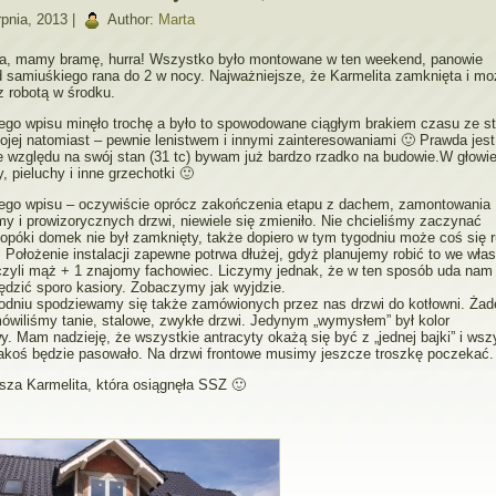
pnia, 2013 |
Author:
Marta
, mamy bramę, hurra! Wszystko było montowane w ten weekend, panowie
d samiuśkiego rana do 2 w nocy. Najważniejsze, że Karmelita zamknięta i m
z robotą w środku.
ego wpisu minęło trochę a było to spowodowane ciągłym brakiem czasu ze s
jej natomiast – pewnie lenistwem i innymi zainteresowaniami 🙂 Prawda jest
e względu na swój stan (31 tc) bywam już bardzo rzadko na budowie.W głowi
y, pieluchy i inne grzechotki 🙂
iego wpisu – oczywiście oprócz zakończenia etapu z dachem, zamontowania
my i prowizorycznych drzwi, niewiele się zmieniło. Nie chcieliśmy zaczynać
 dopóki domek nie był zamknięty, także dopiero w tym tygodniu może coś się 
 Położenie instalacji zapewne potrwa dłużej, gdyż planujemy robić to we wł
czyli mąż + 1 znajomy fachowiec. Liczymy jednak, że w ten sposób uda nam 
dzić sporo kasiory. Zobaczymy jak wyjdzie.
odniu spodziewamy się także zamówionych przez nas drzwi do kotłowni. Żad
ówiliśmy tanie, stalowe, zwykłe drzwi. Jedynym „wymysłem” był kolor
y. Mam nadzieję, że wszystkie antracyty okażą się być z „jednej bajki” i wsz
jakoś będzie pasowało. Na drzwi frontowe musimy jeszcze troszkę poczekać.
sza Karmelita, która osiągnęła SSZ 🙂