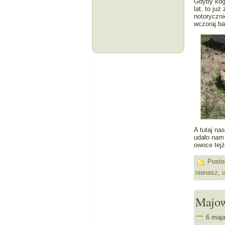
Gdyby kogo
lat, to ju
notoryczni
wczoraj ba
A tutaj na
udało nam 
owoce tejż
Poste
nienasz
,
Majow
6 maja