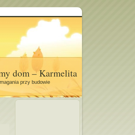
my dom – Karmelita
magania przy budowie