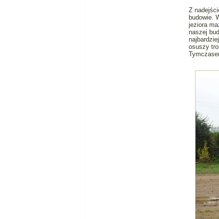
Z nadejści
budowie. W
jeziora ma
naszej bud
najbardzi
osuszy tro
Tymczasem 