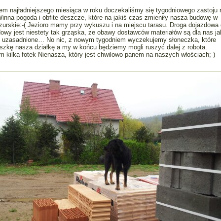
em najładniejszego miesiąca w roku doczekaliśmy się tygodniowego zastoju 
inna pogoda i obfite deszcze, które na jakiś czas zmieniły nasza budowę w
zurskie:-( Jezioro mamy przy wykuszu i na miejscu tarasu. Droga dojazdowa
owy jest niestety tak grząska, ze obawy dostawców materiałów są dla nas ja
ej uzasadnione… No nic, z nowym tygodniem wyczekujemy słoneczka, które
szkę nasza działkę a my w końcu będziemy mogli ruszyć dalej z robota.
kilka fotek Nienasza, który jest chwilowo panem na naszych włościach;-)