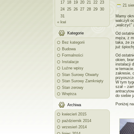
17
18
19
20
21
22
23
21 sier
24
25
26
27
28
29
30
31
Mamy okna
walczyli o
« kwi
„walczyć” 
Kategorie
Od ostatni
męża, z mo
Bez kategorii
taka, że z
już śpioch
Budowa
Formalności
Od ostatn
okien, bra
Instalacje
instalacji
Luźne wpisy
w temacie.
zakresie, 
Stan Surowy Otwarty
przyoszczę
Stan Surowy Zamknięty
W tym tyg
szał – zam
Stan zerowy
antracytow
Wnętrza
do siebie 
Poniżej na
Archiwa
kwiecień 2015
październik 2014
wrzesień 2014
lipiec 2014