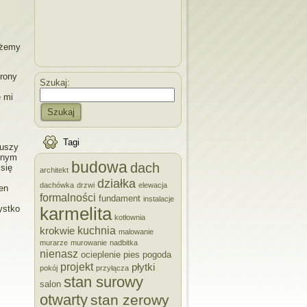
ożemy
trony
Szukaj:
e mi
Szukaj
Tagi
ruszy
asnym
budowa
dach
się
architekt
działka
dachówka
drzwi
elewacja
en
formalności
fundament
instalacje
ystko
karmelita
kotłownia
kuchnia
krokwie
malowanie
murarze
murowanie
nadbitka
nienasz
ocieplenie
pies
pogoda
projekt
płytki
pokój
przyłącza
stan surowy
salon
otwarty
stan zerowy