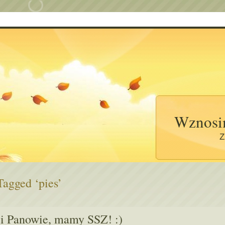
Wznosi
Z
Tagged ‘pies’
 i Panowie, mamy SSZ! :)