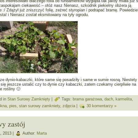
ś interesowało dlaczego folia od fundamentów wygląda tak jakby miała już s
ż zaspokajam ciekawość – otóż nasz Nienasz, szkodnik piekielny obżera ją
e :/ Zdążył już zniszczyć folię, zeżreć styropian i podrapać bramę. Powiedzi
sta! i Nienasz został eksmitowany na tyły ogrodu.
sze dynio-kabaczki, które same się posadziły i same w sumie rosną. Niestety
się jeszcze ustalić czy to dynie czy kabaczki, zatem czekamy cierpliwie na
e rośliny 🙂
d in
Stan Surowy Zamknięty
|
Tags:
brama garażowa
,
dach
,
karmelita
,
okna
,
pies
,
stan surowy zamkniety
,
zdjęcia
|
30 komentarzy »
y zastój
, 2013 |
Author:
Marta