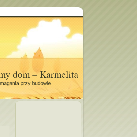
my dom – Karmelita
magania przy budowie