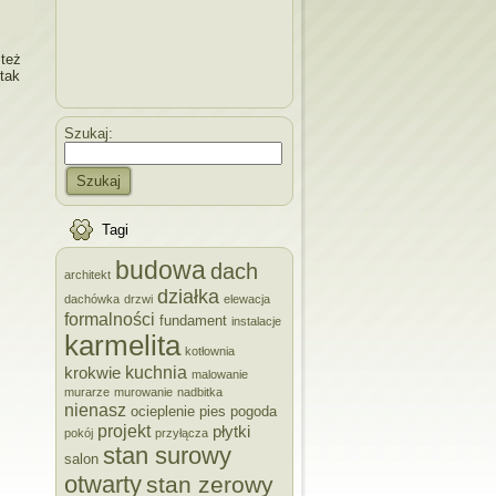
 też
 tak
Szukaj:
Szukaj
Tagi
budowa
dach
architekt
działka
dachówka
drzwi
elewacja
formalności
fundament
instalacje
karmelita
kotłownia
kuchnia
krokwie
malowanie
murarze
murowanie
nadbitka
nienasz
ocieplenie
pies
pogoda
projekt
płytki
pokój
przyłącza
stan surowy
salon
otwarty
stan zerowy