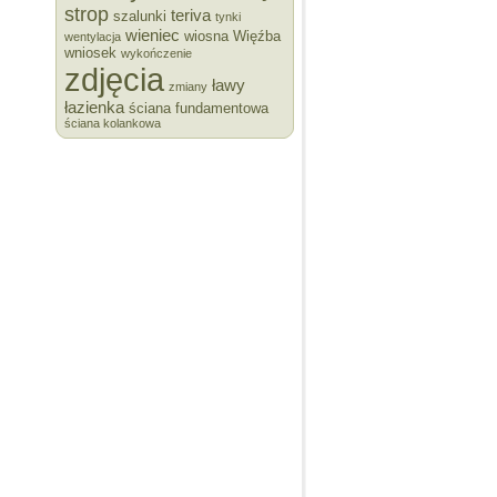
strop
teriva
szalunki
tynki
wieniec
wiosna
Więźba
wentylacja
wniosek
wykończenie
zdjęcia
ławy
zmiany
łazienka
ściana fundamentowa
ściana kolankowa