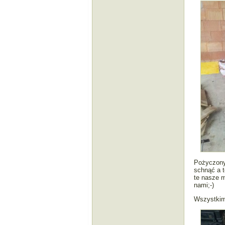
Pożyczony 
schnąć a 
te nasze 
nami;-)
Wszystkim