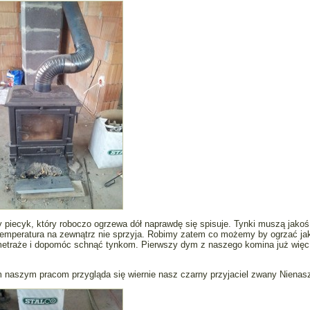
piecyk, który roboczo ogrzewa dół naprawdę się spisuje. Tynki muszą jakoś
temperatura na zewnątrz nie sprzyja. Robimy zatem co możemy by ogrzać ja
metraże i dopomóc schnąć tynkom. Pierwszy dym z naszego komina już więc
 naszym pracom przygląda się wiernie nasz czarny przyjaciel zwany Nienas