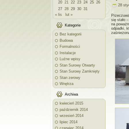
20
21
22
23
24
25
26
28 sty
27
28
29
30
31
« lis
lut »
Przeczuwal
się stało –
na poważni
Kategorie
odpadki, k
zaśnieżona
Bez kategorii
Budowa
Formalności
Instalacje
Luźne wpisy
Stan Surowy Otwarty
Stan Surowy Zamknięty
Stan zerowy
Wnętrza
Archiwa
kwiecień 2015
październik 2014
wrzesień 2014
lipiec 2014
czerwiec 2014