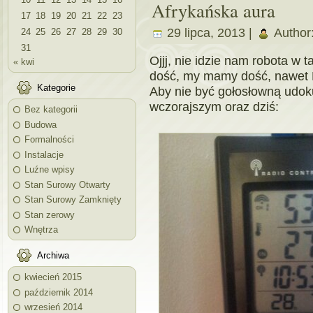
Afrykańska aura
17
18
19
20
21
22
23
29 lipca, 2013 |
Author
24
25
26
27
28
29
30
31
Ojjj, nie idzie nam robota w
« kwi
dość, my mamy dość, nawet N
Kategorie
Aby nie być gołosłowną udo
wczorajszym oraz dziś:
Bez kategorii
Budowa
Formalności
Instalacje
Luźne wpisy
Stan Surowy Otwarty
Stan Surowy Zamknięty
Stan zerowy
Wnętrza
Archiwa
kwiecień 2015
październik 2014
wrzesień 2014