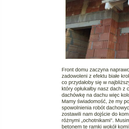
Front domu zaczyna naprawd
zadowoleni z efektu białe k
co przydałoby się w najbliżs
który opłukałby nasz dach z 
dachówkę na dachu więc kolo
Mamy świadomość, że my pon
spowolnienia robót dachowy
zostawili nam dojście do kom
różnymi „ochotnikami”. Musim
betonem te ramki wokół komin