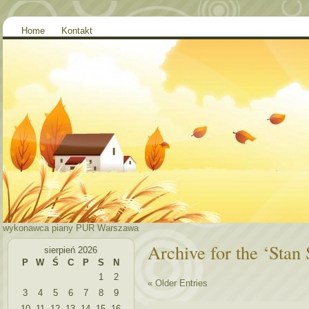
Home
Kontakt
wykonawca piany PUR Warszawa
Archive for the ‘Sta
sierpień 2026
P
W
Ś
C
P
S
N
1
2
« Older Entries
3
4
5
6
7
8
9
10
11
12
13
14
15
16