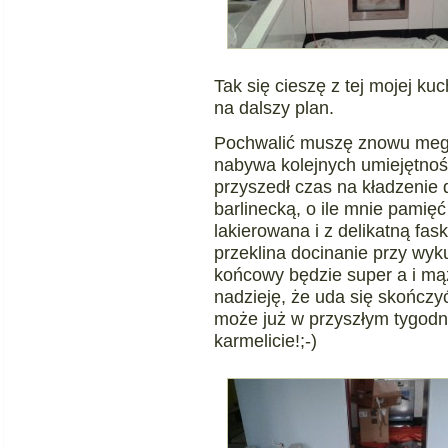
Tak się cieszę z tej mojej k
na dalszy plan.
Pochwalić muszę znowu mego
nabywa kolejnych umiejętnoś
przyszedł czas na kładzenie
barlinecką, o ile mnie pamięć
lakierowana i z delikatną fa
przeklina docinanie przy wyku
końcowy będzie super a i mą
nadzieję, że uda się skończy
może już w przyszłym tygodni
karmelicie!;-)