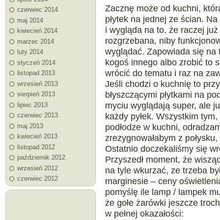
Zacznę może od kuchni, która
czerwiec 2014
płytek na jednej ze ścian. N
maj 2014
i wygląda na to, że raczej ju
kwiecień 2014
rozgrzebana, niby funkcjonow
marzec 2014
wyglądać. Zapowiada się na 
luty 2014
kogoś innego albo zrobić to 
styczeń 2014
wrócić do tematu i raz na za
listopad 2013
Jeśli chodzi o kuchnię to pr
wrzesień 2013
błyszczącymi płytkami na podł
sierpień 2013
myciu wyglądają super, ale ju
lipiec 2013
każdy pyłek. Wszystkim tym, 
czerwiec 2013
podłodze w kuchni, odradzam
maj 2013
zrezygnowałabym z połysku, n
kwiecień 2013
listopad 2012
Ostatnio doczekaliśmy się wr
październik 2012
Przyszedł moment, że wisząc
wrzesień 2012
na tyle wkurzać, ze trzeba by
czerwiec 2012
marginesie – ceny oświetlenia
pomyślę ile lamp / lampek m
że gołe żarówki jeszcze troc
w pełnej okazałości: