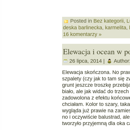
Posted in
Bez kategorii
,
L
deska barlinecka
,
karmelita
,
16 komentarzy »
Elewacja i ocean w p
26 lipca, 2014 |
Author
Elewacja skończona. No praw
szpalety (czy jak to tam się 
grunt jeszcze troszkę przebi
biało, ale jak widać do trzec
zadowolona z efektu końcoweg
chciałam. Kolor to szary, ta
wygląda już prawie na zamie
no i oczywiście balustrad, a
tworzyło przyjemną dla oka c