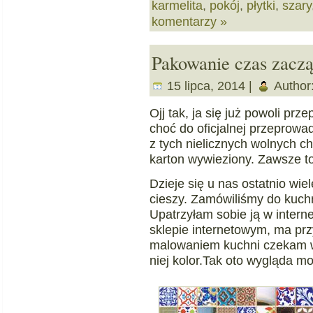
karmelita
,
pokój
,
płytki
,
szary
komentarzy »
Pakowanie czas zaczą
15 lipca, 2014 |
Author
Ojj tak, ja się już powoli prz
choć do oficjalnej przeprowa
z tych nielicznych wolnych c
karton wywieziony. Zawsze to
Dzieje się u nas ostatnio wie
cieszy. Zamówiliśmy do kuch
Upatrzyłam sobie ją w intern
sklepie internetowym, ma prz
malowaniem kuchni czekam wł
niej kolor.Tak oto wygląda m