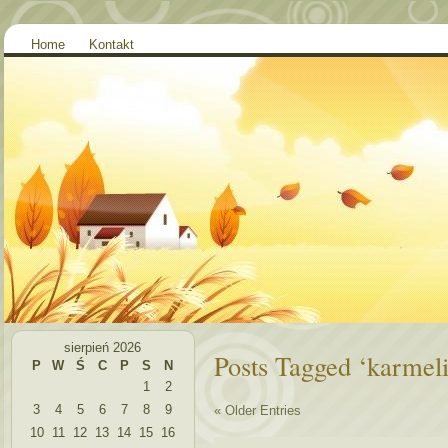
Home
Kontakt
sierpień 2026
Posts Tagged ‘karmeli
P
W
Ś
C
P
S
N
1
2
3
4
5
6
7
8
9
« Older Entries
10
11
12
13
14
15
16