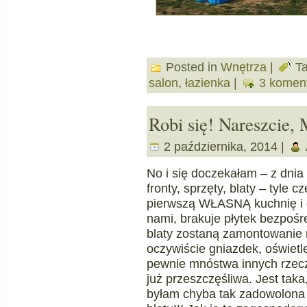
Posted in
Wnętrza
|
Ta
salon
,
łazienka
|
3 komen
Robi się! Nareszci
2 października, 2014 |
No i się doczekałam – z dnia 
fronty, sprzęty, blaty – tyle 
pierwszą WŁASNĄ kuchnię i o
nami, brakuje płytek bezpośr
blaty zostaną zamontowanie m
oczywiście gniazdek, oświetle
pewnie mnóstwa innych rzeczy
już przeszczęśliwa. Jest tak
byłam chyba tak zadowolona j