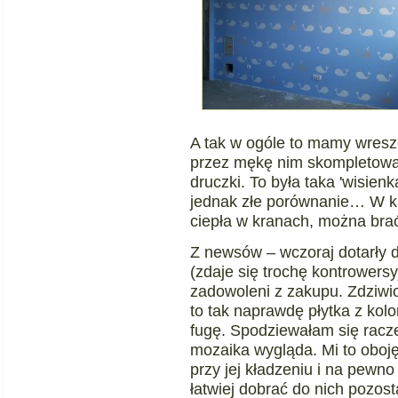
A tak w ogóle to mamy wresz
przez mękę nim skompletował 
druczki. To była taka 'wisien
jednak złe porównanie… W k
ciepła w kranach, można brać
Z newsów – wczoraj dotarły d
(zdaje się trochę kontrowers
zadowoleni z zakupu. Zdziwi
to tak naprawdę płytka z kol
fugę. Spodziewałam się raczej
mozaika wygląda. Mi to obojęt
przy jej kładzeniu i na pewno 
łatwiej dobrać do nich pozost