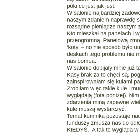
póki co jest jak jest.
W salonie najbardziej zadowo
naszym zdaniem naprawdę su
rozsądne pieniądze naszym z
Kto mieszkał na panelach i w
przeogromną. Panelową zmor
‘koty’ – no nie sposób było u
deskach tego problemu nie ma.
nas bomba.
W salonie dobijały mnie już 
Kasy brak za to chęci są, po
zainspirowałam się kulami p
Zrobiłam więc takie kule i mu
wyglądają (fota poniżej). Ni
zdarzenia miną zapewne wiek
kule muszą wystarczyć.
Temat kominka pozostaje nad
funduszy zmusza nas do odło
KIEDYŚ. A tak to wygląda w 