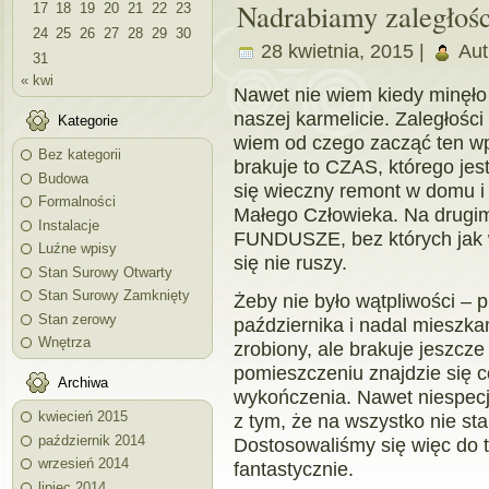
Nadrabiamy zaległośc
17
18
19
20
21
22
23
24
25
26
27
28
29
30
28 kwietnia, 2015 |
Aut
31
« kwi
Nawet nie wiem kiedy minęło
naszej karmelicie. Zaległości
Kategorie
wiem od czego zacząć ten wp
Bez kategorii
brakuje to CZAS, którego jes
Budowa
się wieczny remont w domu i
Formalności
Małego Człowieka. Na drugim
Instalacje
FUNDUSZE, bez których jak
Luźne wpisy
się nie ruszy.
Stan Surowy Otwarty
Stan Surowy Zamknięty
Żeby nie było wątpliwości – 
Stan zerowy
października i nadal mieszkam
Wnętrza
zrobiony, ale brakuje jeszcz
pomieszczeniu znajdzie się 
Archiwa
wykończenia. Nawet niespecja
kwiecień 2015
z tym, że na wszystko nie sta
październik 2014
Dostosowaliśmy się więc do t
wrzesień 2014
fantastycznie.
lipiec 2014