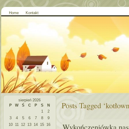
Home
Kontakt
sierpień 2026
Posts Tagged ‘kotłown
P
W
Ś
C
P
S
N
1
2
3
4
5
6
7
8
9
Wykończeniówka nas
10
11
12
13
14
15
16