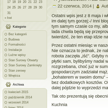
17
18
19
20
21
22
23
22 czerwca, 2014 |
Aut
24
25
26
27
28
29
30
31
Ostatni wpis jest z 8 maja i 
« kwi
im dalej tym gorzej;-/ Inni b
tym samym czasie co my, albo
Kategorie
lada chwila będą się przepr
Bez kategorii
twierdzić, że ten etap idzie n
Budowa
Przez ostatni miesiąc w nasz
Formalności
Instalacje
Nie oznacza to jednak, że na
Luźne wpisy
robota zaczęła „iść”. Gdyby n
Stan Surowy Otwarty
płytki sam, bylibyśmy nadal 
Stan Surowy Zamknięty
rozgrzebana, choć już w sumi
Stan zerowy
gospodarczym zadziałał mąż,
Wnętrza
„bohaterem w swoim domu” – 
bez dodatkowych kosztów. Obe
Archiwa
dalej pójdzie to wyprzedzi ma
kwiecień 2015
Tak oto prezentują się obecni
październik 2014
wrzesień 2014
Kuchnia
lipiec 2014