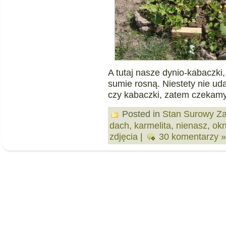
A tutaj nasze dynio-kabaczki
sumie rosną. Niestety nie uda
czy kabaczki, zatem czekamy 
Posted in
Stan Surowy Z
dach
,
karmelita
,
nienasz
,
ok
zdjęcia
|
30 komentarzy »