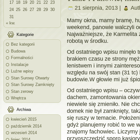
17
18
19
20
21
22
23
21 sierpnia, 2013 |
Aut
24
25
26
27
28
29
30
31
Mamy okna, mamy bramę, hur
« kw.
weekend, panowie walczyli o
Najważniejsze, że Karmelita
Kategorie
robotą w środku.
Bez kategorii
Od ostatniego wpisu minęło 
Budowa
brakiem czasu ze strony męż
Formalności
Instalacje
lenistwem i innymi zainteres
Luźne wpisy
względu na swój stan (31 tc
Stan Surowy Otwarty
budowie.W głowie mi już śpioc
Stan Surowy Zamknięty
Od ostatniego wpisu – oczyw
Stan zerowy
dachem, zamontowania okien,
Wnętrza
niewiele się zmieniło. Nie ch
Archiwa
domek nie był zamknięty, ta
się ruszy w temacie. Położeni
kwiecień 2015
gdyż planujemy robić to we w
październik 2014
znajomy fachowiec. Liczymy 
wrzesień 2014
przyoszczędzić sporo kasiory
lipiec 2014