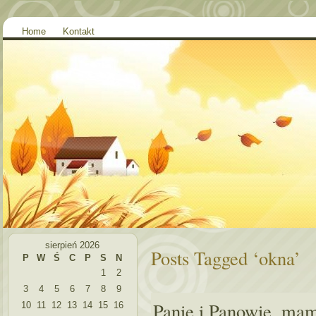
Home
Kontakt
sierpień 2026
Posts Tagged ‘okna’
P
W
Ś
C
P
S
N
1
2
3
4
5
6
7
8
9
Panie i Panowie, mam
10
11
12
13
14
15
16