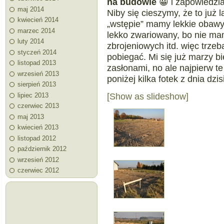
na
budowie
😀 i zapowiedział
maj 2014
Niby się cieszymy, że to już 
kwiecień 2014
„wstępie” mamy lekkie obawy.
marzec 2014
lekko zwariowany, bo nie ma
luty 2014
zbrojeniowych itd. więc trze
styczeń 2014
pobiegać. Mi się już marzy bi
listopad 2013
zasłonami, no ale najpierw te
wrzesień 2013
poniżej kilka fotek z dnia dzi
sierpień 2013
[Show as slideshow]
lipiec 2013
czerwiec 2013
maj 2013
kwiecień 2013
listopad 2012
październik 2012
wrzesień 2012
czerwiec 2012