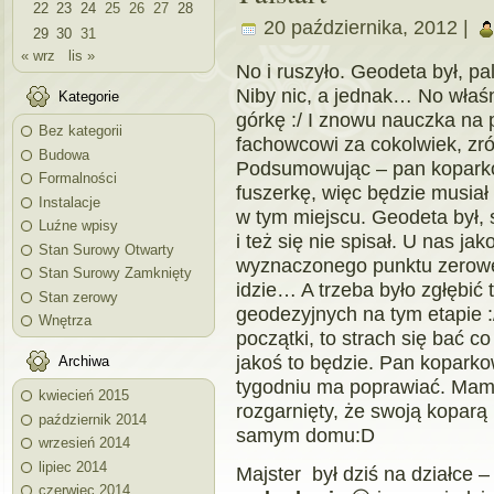
22
23
24
25
26
27
28
20 października, 2012 |
29
30
31
« wrz
lis »
No i ruszyło. Geodeta był, p
Niby nic, a jednak… No właśn
Kategorie
górkę :/ I znowu nauczka na 
Bez kategorii
fachowcowi za cokolwiek, zrób
Budowa
Podsumowując – pan koparkow
Formalności
fuszerkę, więc będzie musiał 
Instalacje
w tym miejscu. Geodeta był,
Luźne wpisy
i też się nie spisał. U nas ja
Stan Surowy Otwarty
wyznaczonego punktu zeroweg
Stan Surowy Zamknięty
idzie… A trzeba było zgłębić
Stan zerowy
geodezyjnych na tym etapie :/
Wnętrza
początki, to strach się bać co
jakoś to będzie. Pan koparko
Archiwa
tygodniu ma poprawiać. Mamy 
kwiecień 2015
rozgarnięty, że swoją kopar
październik 2014
samym domu:D
wrzesień 2014
lipiec 2014
Majster był dziś na działce 
czerwiec 2014