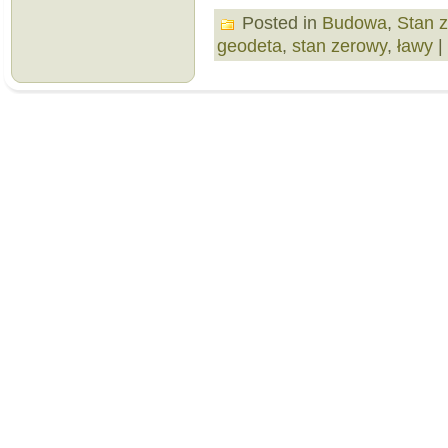
Posted in
Budowa
,
Stan 
geodeta
,
stan zerowy
,
ławy
|