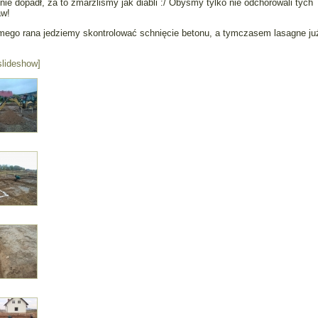
nie dopadł, za to zmarzliśmy jak diabli :/ Obyśmy tylko nie odchorowali tych
aw!
mego rana jedziemy skontrolować schnięcie betonu, a tymczasem lasagne ju
slideshow]