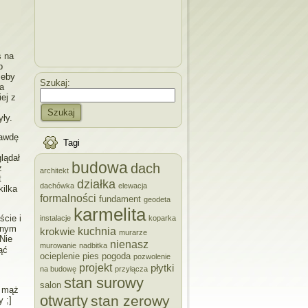
s na
b
żeby
Szukaj:
a
ej z
Szukaj
ły.
rawdę
Tagi
lądał
budowa
dach
z
architekt
t
działka
dachówka
elewacja
kilka
formalności
fundament
geodeta
karmelita
ście i
instalacje
koparka
innym
kuchnia
krokwie
murarze
Nie
nienasz
murowanie
nadbitka
ąć
ocieplenie
pies
pogoda
pozwolenie
projekt
płytki
na budowę
przyłącza
stan surowy
salon
y mąż
otwarty
stan zerowy
 ;]