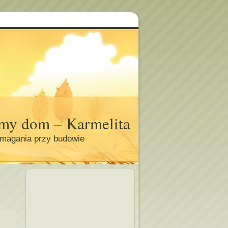
my dom – Karmelita
magania przy budowie