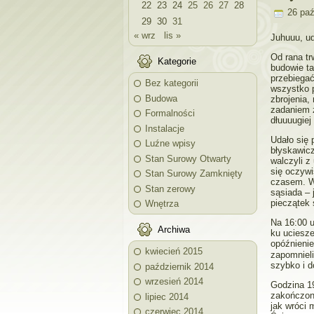
22
23
24
25
26
27
28
26 paź
29
30
31
« wrz
lis »
Juhuuu, ud
Od rana tr
Kategorie
budowie ta
przebiega
Bez kategorii
wszystko p
Budowa
zbrojenia,
zadaniem 
Formalności
dłuuuugie
Instalacje
Udało się 
Luźne wpisy
błyskawicz
Stan Surowy Otwarty
walczyli z
się oczywi
Stan Surowy Zamknięty
czasem. W
Stan zerowy
sąsiada – 
pieczątek 
Wnętrza
Na 16:00 u
Archiwa
ku uciesze
opóźnienie
kwiecień 2015
zapomniel
szybko i 
październik 2014
wrzesień 2014
Godzina 19
zakończone
lipiec 2014
jak wróci 
czerwiec 2014