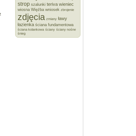
strop
teriva
wieniec
szalunki
wiosna
Więźba
wniosek
zbrojenie
zdjęcia
ż
ławy
zmiany
łazienka
ściana fundamentowa
ściana kolankowa
ściany
ściany nośne
śnieg