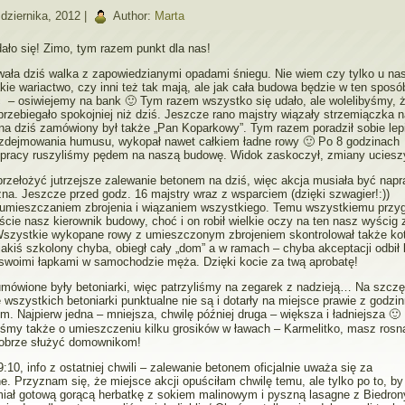
dziernika, 2012 |
Author:
Marta
ało się! Zimo, tym razem punkt dla nas!
wała dziś walka z zapowiedzianymi opadami śniegu. Nie wiem czy tylko u na
kie wariactwo, czy inni też tak mają, ale jak cała budowa będzie w ten sposó
ć
– osiwiejemy na bank 🙂 Tym razem wszystko się udało, ale wolelibyśmy, 
rzebiegało spokojniej niż dziś. Jeszcze rano majstry wiązały strzemiączka n
 na dziś zamówiony był także „Pan Koparkowy”. Tym razem poradził sobie lepi
zdejmowania humusu, wykopał nawet całkiem ładne rowy 🙂 Po 8 godzinach
j pracy ruszyliśmy pędem na naszą budowę. Widok zaskoczył, zmiany ucieszy
przełożyć jutrzejsze zalewanie betonem na dziś, więc akcja musiała być nap
na. Jeszcze przed godz. 16 majstry wraz z wsparciem (dzięki szwagier!:))
 umieszczaniem zbrojenia i wiązaniem wszystkiego. Temu wszystkiemu przyg
ście nasz kierownik budowy, choć i on robił wielkie oczy na ten nasz wyścig 
szystkie wykopane rowy z umieszczonym zbrojeniem skontrolował także ko
jakiś szkolony chyba, obiegł cały „dom” a w ramach – chyba akceptacji odbił 
swoimi łapkami w samochodzie męża. Dzięki kocie za twą aprobatę!
mówione były betoniarki, więc patrzyliśmy na zegarek z nadzieją… Na szczę
 wszystkich betoniarki punktualne nie są i dotarły na miejsce prawie z godz
m. Najpierw jedna – mniejsza, chwilę później druga – większa i ładniejsza
🙂
iśmy także o umieszczeniu kilku grosików w ławach – Karmelitko, masz rosn
dobrze służyć domownikom!
:10, info z ostatniej chwili – zalewanie betonem oficjalnie uważa się za
. Przyznam się, że miejsce akcji opuściłam chwilę temu, ale tylko po to, b
miał gotową gorącą herbatkę z sokiem malinowym i pyszną lasagne z Biedrony