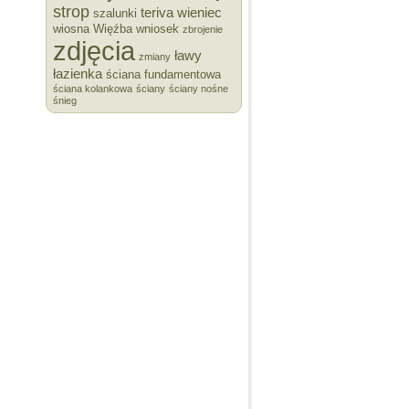
strop
teriva
wieniec
szalunki
wiosna
Więźba
wniosek
zbrojenie
zdjęcia
ławy
zmiany
łazienka
ściana fundamentowa
ściana kolankowa
ściany
ściany nośne
śnieg