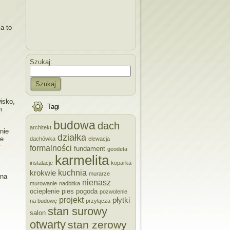
a to
Szukaj:
Szukaj
isko,
Tagi
m
budowa
dach
architekt
nie
działka
ie
dachówka
elewacja
y
formalności
fundament
geodeta
karmelita
instalacje
koparka
kuchnia
krokwie
murarze
 na
nienasz
murowanie
nadbitka
ocieplenie
pies
pogoda
pozwolenie
projekt
płytki
na budowę
przyłącza
stan surowy
salon
otwarty
stan zerowy