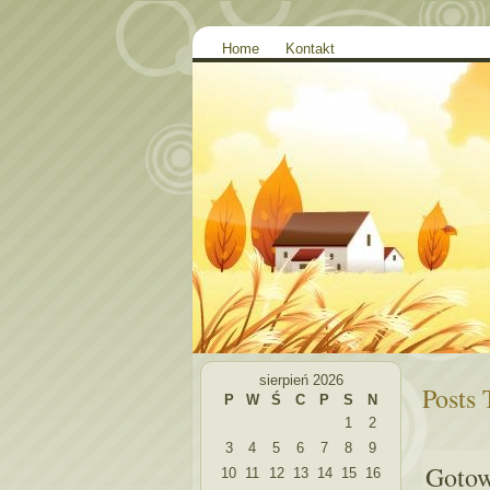
Home
Kontakt
sierpień 2026
Posts
P
W
Ś
C
P
S
N
1
2
3
4
5
6
7
8
9
Gotow
10
11
12
13
14
15
16