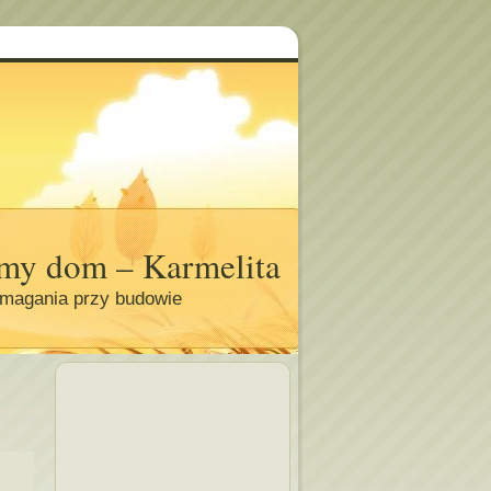
my dom – Karmelita
magania przy budowie