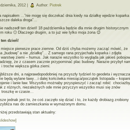
dziernika, 2012 |
Author:
Piotrek
 napisałem …”nie mogę się doczekać dnia kiedy na działkę wjedzie koparka 
eszcze daleka droga”…
ie nadszedł ten dzień! 18 października będzie dla mnie drugim historycznym
m roku 🙂 Dlaczego drugim, a to już wie tylko moja żona 😉
ten dzień!
y miejsce pierwsze prace ziemne. Od dziś chyba możemy zacząć mówić, że
a „budowę” a nie „działkę”… Z samego rana przyjechała koparka i zdjęła
 warstwę ziemi – humus. Jak narazie wszystko to wygląda jak jakieś pobojow
adzieję, że z czasem zacznie przypominać plac budowy. Narazie przybył na
 i troche większa górka ziemi.
jbliższe dni, a najprawdopodobniej na przyszły tydzień to geodeta i wyznacza
ie będą wylane ławy…i dalej końcówka miesiąca/początek listopada – kopan
ojenie i lanie ław. Wszystko możnaby przyspieszyć i zacząć robić chociażb
nak z różnych, niezależnych ode mnie przyczyn wszystko musi się znów
ć troszkę w czasie…
sze jednak jest to, że coś zaczęło się dziać i to, że każdy drobiazg zrobiony
rzybliża nas do zamieszkania w wymażonym domu.
niżej przedstawiają stan aktualny:
slideshow]