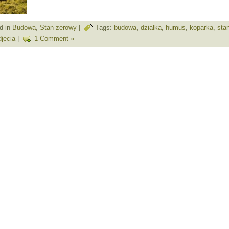
d in
Budowa
,
Stan zerowy
|
Tags:
budowa
,
działka
,
humus
,
koparka
,
sta
djęcia
|
1 Comment »