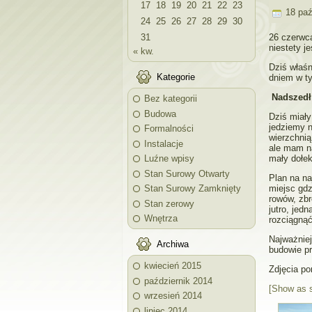
17
18
19
20
21
22
23
18 paź
24
25
26
27
28
29
30
31
26 czerwca
niestety j
« kw.
Dziś właśn
Kategorie
dniem w ty
Nadszedł 
Bez kategorii
Budowa
Dziś miał
jedziemy n
Formalności
wierzchnią
Instalacje
ale mam n
Luźne wpisy
mały dołek
Stan Surowy Otwarty
Plan na na
Stan Surowy Zamknięty
miejsc gdz
rowów, zbr
Stan zerowy
jutro, jed
Wnętrza
rozciągną
Najważniej
Archiwa
budowie p
kwiecień 2015
Zdjęcia po
październik 2014
[Show as 
wrzesień 2014
lipiec 2014