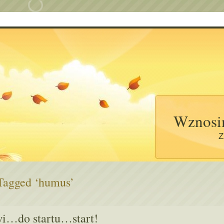
Wznosi
Z
 Tagged ‘humus’
i…do startu…start!