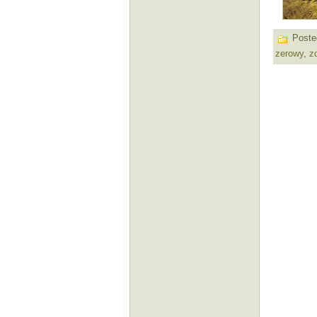
Poste
zerowy
,
z