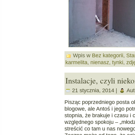
Wpis w
Bez kategorii
,
Sta
karmelita
,
nienasz
,
tynki
,
zdj
Instalacje, czyli nie
21 stycznia, 2014 |
Aut
Pisząc poprzedniego posta ob
blogowe, ale Antoś i jego po
stopnia, że brakuje i czasu i
względnego spokoju – „młodzi
streścić co tam u nas nowego