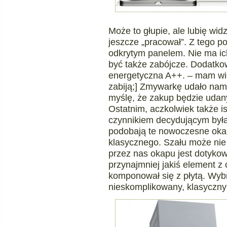
Może to głupie, ale lubię widz
jeszcze „pracował”. Z tego 
odkrytym panelem. Nie ma ich 
być także zabójcze. Dodatko
energetyczna A++. – mam wię
zabiją;] Zmywarkę udało nam 
myślę, że zakup będzie udan
Ostatnim, aczkolwiek także i
czynnikiem decydującym była 
podobają te nowoczesne oka
klasycznego. Szału może nie
przez nas okapu jest dotyko
przynajmniej jakiś element 
komponował się z płytą. Wyb
nieskomplikowany, klasyczny 