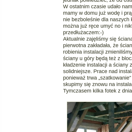
W ostatnim czasie udało nam 
mamy w domu już wodę i prąd
nie bezboleśnie dla naszych 
można już ręce umyć no i nikt
przedłużaczem:-)
Aktualnie zajęliśmy się ścia
pierwotna zakładała, że ścian
robienia instalacji zmieniliś
ściany u góry będą też z blo
kładzenie instalacji a ściany
solidniejsze. Prace nad inst
ponieważ trwa „szatkowanie” 
skupimy się znowu na instala
Tymczasem kilka fotek z dnia