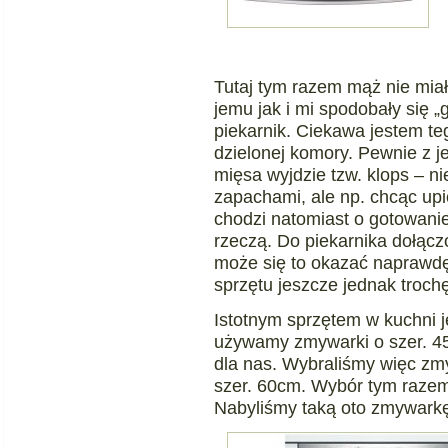
Tutaj tym razem mąż nie mia
jemu jak i mi spodobały się „
piekarnik. Ciekawa jestem te
dzielonej komory. Pewnie z j
mięsa wyjdzie tzw. klops – ni
zapachami, ale np. chcąc upie
chodzi natomiast o gotowanie 
rzeczą. Do piekarnika dołącz
może się to okazać naprawdę
sprzętu jeszcze jednak trochę
Istotnym sprzętem w kuchni 
używamy zmywarki o szer. 45
dla nas. Wybraliśmy więc zm
szer. 60cm. Wybór tym razem
Nabyliśmy taką oto zmywark