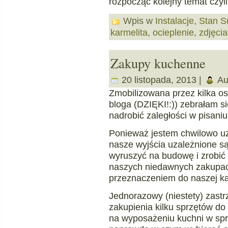
rozpocząć kolejny temat czyli 
Wpis w
Instalacje
,
Stan S
karmelita
,
ocieplenie
,
zdjęcia
Zakupy kuchenne
20 listopada, 2013 |
Au
Zmobilizowana przez kilka o
bloga (DZIĘKI!:)) zebrałam s
nadrobić zaległości w pisaniu
Ponieważ jestem chwilowo u
nasze wyjścia uzależnione s
wyruszyć na budowę i zrobić 
naszych niedawnych zakupac
przeznaczeniem do naszej ka
Jednorazowy (niestety) zast
zakupienia kilku sprzętów d
na wyposażeniu kuchni w spr