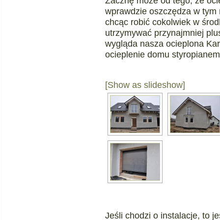
Zacznę może od tego, że oci
wprawdzie oszczędza w tym ro
chcąc robić cokolwiek w środk
utrzymywać przynajmniej plu
wygląda nasza ocieplona Kar
ocieplenie domu styropianem
[Show as slideshow]
Jeśli chodzi o instalacje, to j