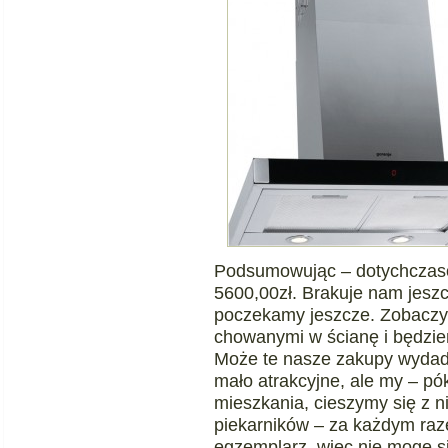
Podsumowując – dotychczas
5600,00zł. Brakuje nam jeszc
poczekamy jeszcze. Zobaczym
chowanymi w ścianę i będzi
Może te nasze zakupy wydadzą
mało atrakcyjne, ale my – pó
mieszkania, cieszymy się z n
piekarników – za każdym razem
egzemplarz, więc nie mogę si