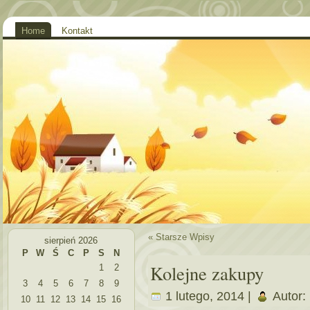
Home
Kontakt
« Starsze Wpisy
sierpień 2026
P
W
Ś
C
P
S
N
Kolejne zakupy
1
2
3
4
5
6
7
8
9
1 lutego, 2014 |
Autor:
10
11
12
13
14
15
16