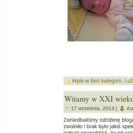
Wpis w
Bez kategorii
,
Luź
Witamy w XXI wieku;
17 września, 2013 |
Au
Zaniedbaliśmy odrobinę blo
zwolniło i brak było jakiś s
jednak powiedzieć, że od osta