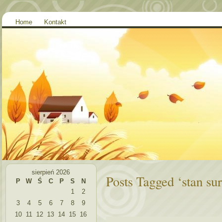
Home
Kontakt
sierpień 2026
Posts Tagged ‘stan su
P
W
Ś
C
P
S
N
1
2
3
4
5
6
7
8
9
10
11
12
13
14
15
16