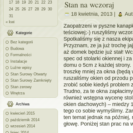
Stan na wczoraj
17
18
19
20
21
22
23
24
25
26
27
28
29
30
18 kwietnia, 2013 |
Aut
31
« kwi
Zaopatrzeni w pyszne kanapk
teściowej;-) ruszyliśmy wczo
Kategorie
Spotkaliśmy się z nasza ekipa
Bez kategorii
Przyznam, ze ja już trochę j
Budowa
aż domek będzie już stał! W
Formalności
spec od stolarki okiennej i z
Instalacje
domu o 5cm z każdej strony. 
Luźne wpisy
troszkę mniej za okna (będą
Stan Surowy Otwarty
ruszaliśmy okien od przodu
Stan Surowy Zamknięty
zrobić sobie kiedyś problem 
Stan zerowy
Trudno, za te okna zapłacim
Wnętrza
również wstępna wycenę stol
okien dachowych) – miedzy 1
Archiwa
tego co sobie wymyślimy. 
kwiecień 2015
ten temat jednak na później, 
październik 2014
głowę. Poniżej stan prac na 
wrzesień 2014
lipiec 2014