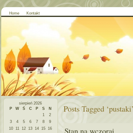
Home
Kontakt
sierpień 2026
Posts Tagged ‘pustaki
P
W
Ś
C
P
S
N
1
2
3
4
5
6
7
8
9
Stan na wczoraj
10
11
12
13
14
15
16