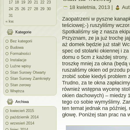
17
18
19
20
21
22
23
18 kwietnia, 2013 |
Aut
24
25
26
27
28
29
30
31
Zaopatrzeni w pyszne kanapk
« kw.
teściowej;-) ruszyliśmy wczo
Spotkaliśmy się z nasza ekipa
Kategorie
Przyznam, ze ja już trochę j
Bez kategorii
aż domek będzie już stał! W
Budowa
spec od stolarki okiennej i z
Formalności
domu o 5cm z każdej strony. 
Instalacje
troszkę mniej za okna (będą
Luźne wpisy
ruszaliśmy okien od przodu
Stan Surowy Otwarty
zrobić sobie kiedyś problem 
Stan Surowy Zamknięty
Trudno, za te okna zapłacim
Stan zerowy
również wstępna wycenę stol
Wnętrza
okien dachowych) – miedzy 1
tego co sobie wymyślimy. 
Archiwa
ten temat jednak na później, 
kwiecień 2015
głowę. Poniżej stan prac na 
październik 2014
wrzesień 2014
lipiec 2014