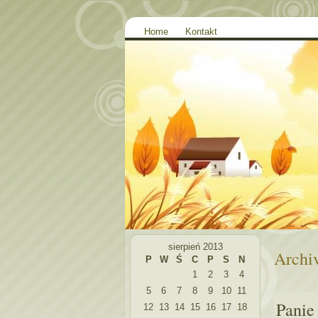
Home
Kontakt
sierpień 2013
Archiv
P
W
Ś
C
P
S
N
1
2
3
4
5
6
7
8
9
10
11
Panie
12
13
14
15
16
17
18