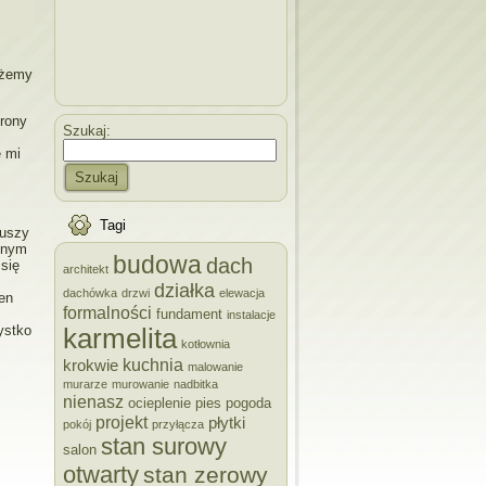
ożemy
trony
Szukaj:
e mi
Szukaj
Tagi
ruszy
asnym
budowa
dach
się
architekt
działka
dachówka
drzwi
elewacja
en
formalności
fundament
instalacje
ystko
karmelita
kotłownia
kuchnia
krokwie
malowanie
murarze
murowanie
nadbitka
nienasz
ocieplenie
pies
pogoda
projekt
płytki
pokój
przyłącza
stan surowy
salon
otwarty
stan zerowy