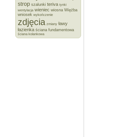
strop
teriva
szalunki
tynki
wieniec
wiosna
Więźba
wentylacja
wniosek
wykończenie
zdjęcia
ławy
zmiany
łazienka
ściana fundamentowa
ściana kolankowa