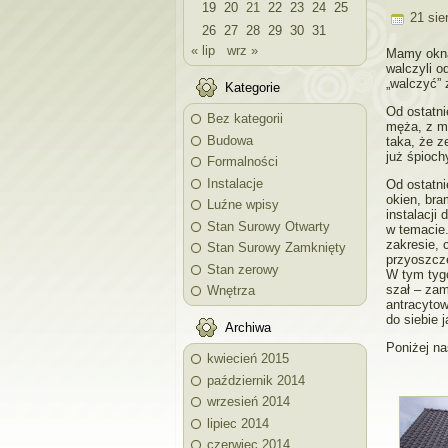
19
20
21
22
23
24
25
21 sier
26
27
28
29
30
31
« lip
wrz »
Mamy okna
walczyli o
„walczyć” 
Kategorie
Od ostatni
Bez kategorii
męża, z mo
Budowa
taka, że z
już śpioch
Formalności
Instalacje
Od ostatn
okien, bra
Luźne wpisy
instalacji
Stan Surowy Otwarty
w temacie.
zakresie, 
Stan Surowy Zamknięty
przyoszczę
Stan zerowy
W tym tyg
szał – zam
Wnętrza
antracytow
do siebie 
Archiwa
Poniżej na
kwiecień 2015
październik 2014
wrzesień 2014
lipiec 2014
czerwiec 2014