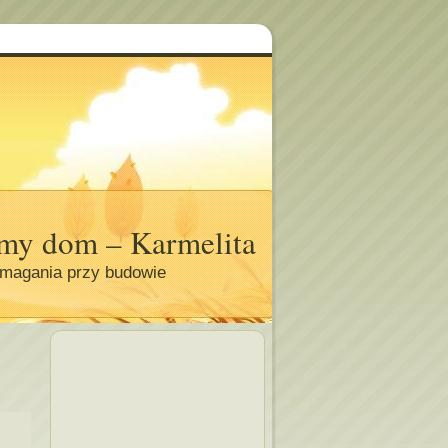
my dom – Karmelita
magania przy budowie