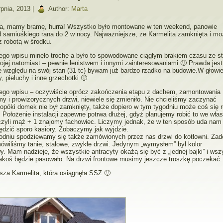
pnia, 2013 |
Author:
Marta
, mamy bramę, hurra! Wszystko było montowane w ten weekend, panowie
d samiuśkiego rana do 2 w nocy. Najważniejsze, że Karmelita zamknięta i m
z robotą w środku.
ego wpisu minęło trochę a było to spowodowane ciągłym brakiem czasu ze s
jej natomiast – pewnie lenistwem i innymi zainteresowaniami 🙂 Prawda jest
e względu na swój stan (31 tc) bywam już bardzo rzadko na budowie.W głowi
y, pieluchy i inne grzechotki 🙂
iego wpisu – oczywiście oprócz zakończenia etapu z dachem, zamontowania
my i prowizorycznych drzwi, niewiele się zmieniło. Nie chcieliśmy zaczynać
 dopóki domek nie był zamknięty, także dopiero w tym tygodniu może coś się 
 Położenie instalacji zapewne potrwa dłużej, gdyż planujemy robić to we wł
czyli mąż + 1 znajomy fachowiec. Liczymy jednak, że w ten sposób uda nam 
dzić sporo kasiory. Zobaczymy jak wyjdzie.
odniu spodziewamy się także zamówionych przez nas drzwi do kotłowni. Żad
ówiliśmy tanie, stalowe, zwykłe drzwi. Jedynym „wymysłem” był kolor
y. Mam nadzieję, że wszystkie antracyty okażą się być z „jednej bajki” i wsz
jakoś będzie pasowało. Na drzwi frontowe musimy jeszcze troszkę poczekać.
sza Karmelita, która osiągnęła SSZ 🙂