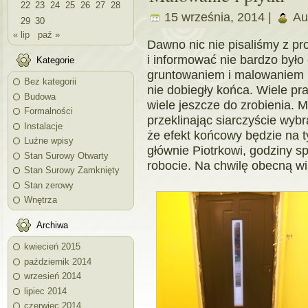
22
23
24
25
26
27
28
15 września, 2014 |
Au
29
30
« lip
paź »
Dawno nic nie pisaliśmy z pro
i informować nie bardzo było
Kategorie
gruntowaniem i malowaniem b
Bez kategorii
nie dobiegły końca. Wiele pr
Budowa
wiele jeszcze do zrobienia. M
Formalności
przeklinając siarczyście wybr
Instalacje
że efekt końcowy będzie na t
Luźne wpisy
głównie Piotrkowi, godziny s
Stan Surowy Otwarty
robocie. Na chwilę obecną wia
Stan Surowy Zamknięty
Stan zerowy
Wnętrza
Archiwa
kwiecień 2015
październik 2014
wrzesień 2014
lipiec 2014
czerwiec 2014