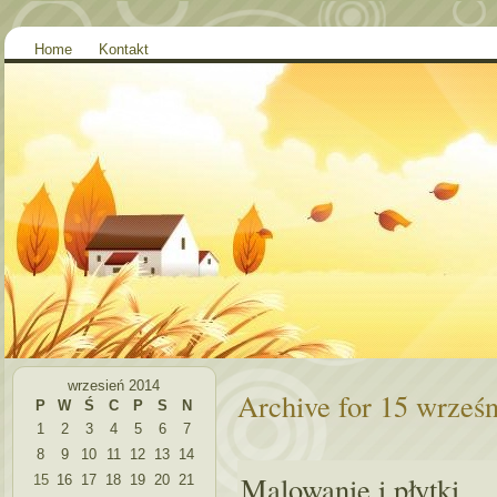
Home
Kontakt
wrzesień 2014
Archive for 15 wrześn
P
W
Ś
C
P
S
N
1
2
3
4
5
6
7
8
9
10
11
12
13
14
Malowanie i płytki
15
16
17
18
19
20
21