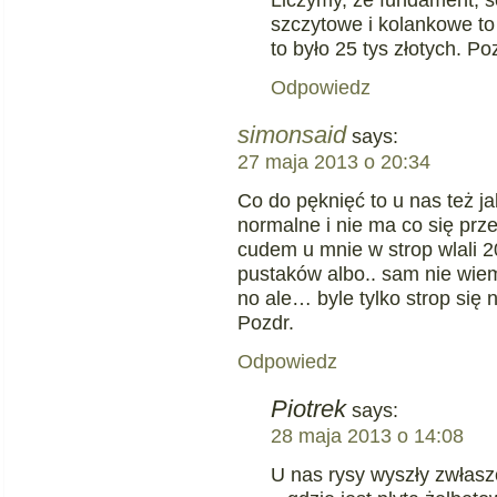
szczytowe i kolankowe to
to było 25 tys złotych. P
Odpowiedz
simonsaid
says:
27 maja 2013 o 20:34
Co do pęknięć to u nas też ja
normalne i nie ma co się prz
cudem u mnie w strop wlali 20
pustaków albo.. sam nie wiem
no ale… byle tylko strop się n
Pozdr.
Odpowiedz
Piotrek
says:
28 maja 2013 o 14:08
U nas rysy wyszły zwłasz