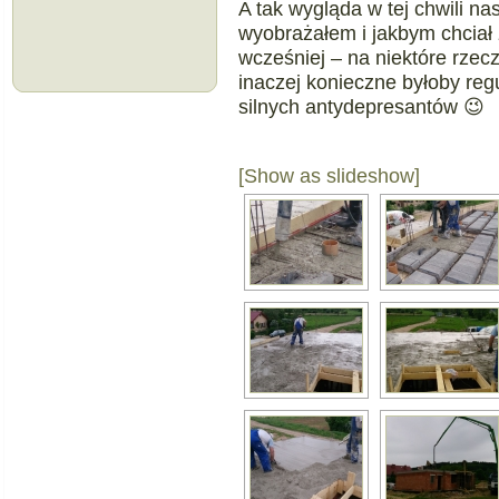
A tak wygląda w tej chwili nas
wyobrażałem i jakbym chciał
wcześniej – na niektóre rze
inaczej konieczne byłoby re
silnych antydepresantów 😉
[Show as slideshow]