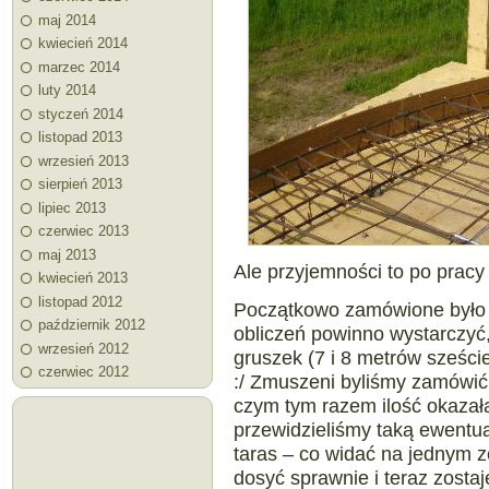
maj 2014
kwiecień 2014
marzec 2014
luty 2014
styczeń 2014
listopad 2013
wrzesień 2013
sierpień 2013
lipiec 2013
czerwiec 2013
maj 2013
Ale przyjemności to po pracy
kwiecień 2013
listopad 2012
Początkowo zamówione było 
październik 2012
obliczeń powinno wystarczyć
wrzesień 2012
gruszek (7 i 8 metrów sześci
czerwiec 2012
:/ Zmuszeni byliśmy zamówić
czym tym razem ilość okazała
przewidzieliśmy taką ewentu
taras – co widać na jednym z
dosyć sprawnie i teraz zosta