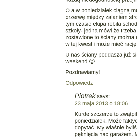
O a w poniedziałek ciągną m
przerwę między zalaniem str
tym czasie ekipa robiła schod
szkoły- jedna mówi że trzeba
zostawione to ściany można
w tej kwestii może mieć rację
U nas ściany poddasza już si
weekend 🙂
Pozdrawiamy!
Odpowiedz
Piotrek
says:
23 maja 2013 o 18:06
Kurde szczerze to zwątpi
poniedziałek. Może fakty
dopytać. My właśnie byli
pęknięcia nad garażem. M