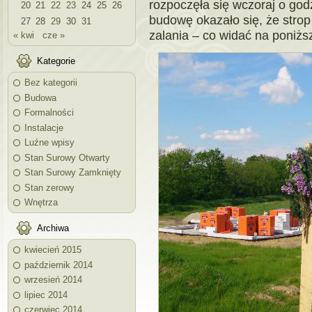
rozpoczęła się wczoraj o god
20
21
22
23
24
25
26
budowę okazało się, że strop
27
28
29
30
31
zalania – co widać na poniżs
« kwi
cze »
Kategorie
Bez kategorii
Budowa
Formalności
Instalacje
Luźne wpisy
Stan Surowy Otwarty
Stan Surowy Zamknięty
Stan zerowy
Wnętrza
Archiwa
kwiecień 2015
październik 2014
wrzesień 2014
lipiec 2014
czerwiec 2014