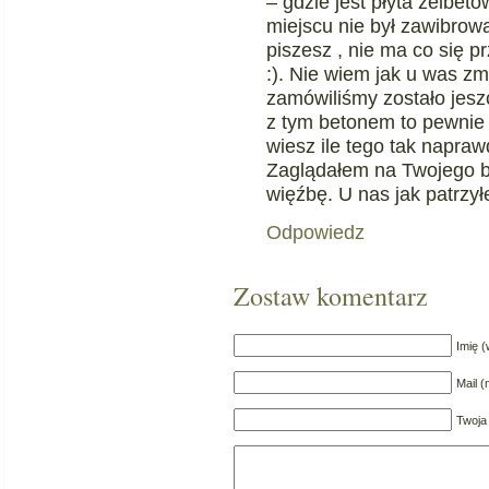
– gdzie jest płyta żelbet
miejscu nie był zawibrowa
piszesz , nie ma co się 
:). Nie wiem jak u was zmi
zamówiliśmy zostało jesz
z tym betonem to pewnie t
wiesz ile tego tak napr
Zaglądałem na Twojego bl
więźbę. U nas jak patrzy
Odpowiedz
Zostaw komentarz
Imię 
Mail 
Twoja