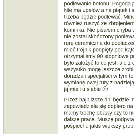
podlewanie betonu. Pogoda 
Nie ma upałów a na piątek i 
trzeba będzie podlewać. Minu
również ruszyć ze zbrojenie
kominka. Nie pisałem chyba 
nie został skończony poniew
rurę ceramiczną do podłącze
mieć trójnik podpięty pod ką
otrzymaliśmy 90 stopniowe pr
było założyć to co jest, ale z
wszystko mogę jeszcze zrobić
doradzali specjaliści w tym 
wymianę owej rury z nadziej
ją mieli u siebie 🙂
Przez najbliższe dni będzie 
zapowiedziała się dopiero n
mamy trochę obawy czy to ni
dalsze prace. Muszę podpyta
pośpiechu jakiś większy prob