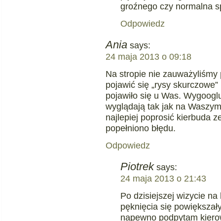
groźnego czy normalna s
Odpowiedz
Ania
says:
24 maja 2013 o 09:18
Na stropie nie zauważyliśm
pojawić się „rysy skurczowe” 
pojawiło się u Was. Wygoogluj
wyglądają tak jak na Waszym 
najlepiej poprosić kierbuda ze
popełniono błędu.
Odpowiedz
Piotrek
says:
24 maja 2013 o 21:43
Po dzisiejszej wizycie n
pęknięcia się powiększały
napewno podpytam kierow