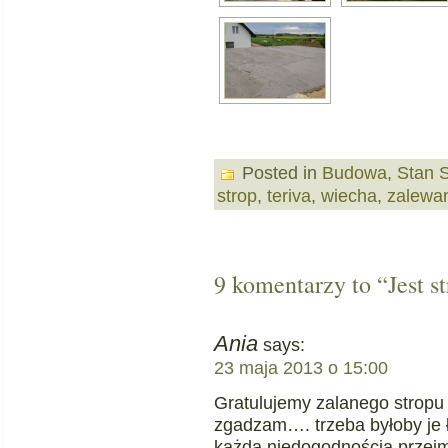
Posted in
Budowa
,
Stan 
strop
,
teriva
,
wiecha
,
zalewan
9 komentarzy to “Jest s
Ania
says:
23 maja 2013 o 15:00
Gratulujemy zalanego stropu
zgadzam…. trzeba byłoby je ł
każdą niedogodnością przejm