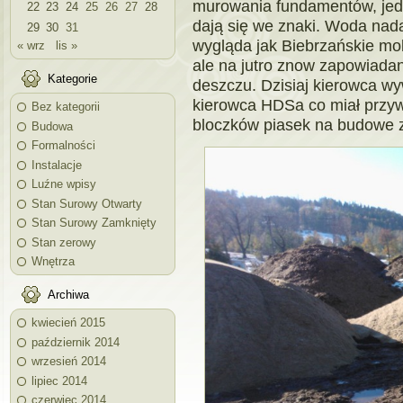
murowania fundamentów, jedn
22
23
24
25
26
27
28
dają się we znaki. Woda nada
29
30
31
wygląda jak Biebrzańskie mo
« wrz
lis »
ale na jutro znow zapowiadan
Kategorie
deszczu. Dzisiaj kierowca wy
kierowca HDSa co miał przywi
Bez kategorii
bloczków piasek na budowe z
Budowa
Formalności
Instalacje
Luźne wpisy
Stan Surowy Otwarty
Stan Surowy Zamknięty
Stan zerowy
Wnętrza
Archiwa
kwiecień 2015
październik 2014
wrzesień 2014
lipiec 2014
czerwiec 2014