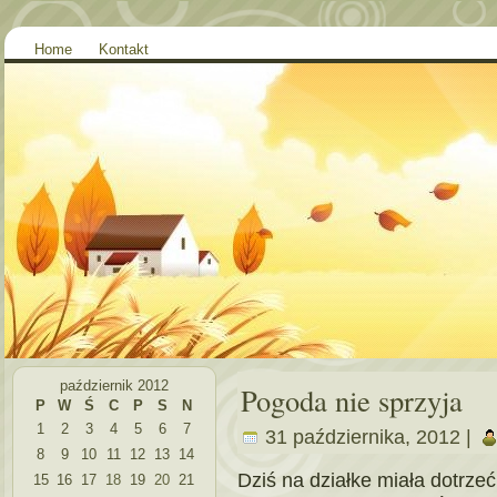
Home
Kontakt
październik 2012
Pogoda nie sprzyja
P
W
Ś
C
P
S
N
1
2
3
4
5
6
7
31 października, 2012 |
8
9
10
11
12
13
14
Dziś na działke miała dotrze
15
16
17
18
19
20
21