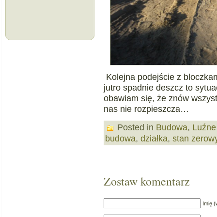
Kolejna podejście z bloczkam
jutro spadnie deszcz to sytua
obawiam się, że znów wszyst
nas nie rozpieszcza…
Posted in
Budowa
,
Luźne
budowa
,
działka
,
stan zerow
Zostaw komentarz
Imię 