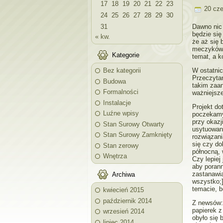
17
18
19
20
21
22
23
20 cze
24
25
26
27
28
29
30
31
Dawno nic 
będzie się
« kw.
że aż się 
meczyków,
Kategorie
temat, a k
Bez kategorii
W ostatnic
Przeczytan
Budowa
takim zaan
Formalności
ważniejsze
Instalacje
Projekt do
Luźne wpisy
poczekamy
przy okazj
Stan Surowy Otwarty
usytuowani
Stan Surowy Zamknięty
rozwiązani
się czy do
Stan zerowy
północną, 
Wnętrza
Czy lepiej
aby porann
zastanawia
Archiwa
wszystko;
temacie, b
kwiecień 2015
październik 2014
Z newsów:
papierek z
wrzesień 2014
obyło się
lipiec 2014