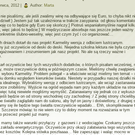
rwca, 2012 |
Author:
Marta
nie pisaliśmy, ale jeśli zwalimy winę na odbywające się Euro, to chyba nikt n
 dziwił:) Jestem już tak uzależniona w trakcie zasypiania od głosu komentato
boję co to będzie gdy Euro się skończy;] Piotruś wspaniałomyślnie nagrał kilk
 więc jakoś to będzie;] W międzyczasie absorbuje nas jeszcze jeden ważny
onkretnie ślubno-weselny, więc jest czym żyć i co organizować…
h dniach dotarł do nas projekt Karmelity wersja z odbiciem lustrzanym.
y już oczywiście od deski do deski. Niejedna szkolna lektura nie była czyta
gażowaniem i zrozumieniem jak nasz projekt. No ale są rzeczy ważne i
.
tarł oczywiście bez tych wszystkich dodatków, o których pisałam wcześniej, 
, może rzeczywiście dotrą w późniejszym czasie. Mieliśmy chwilę zwątpieni
i wyboru Karmelity. Problem polegał – a właściwie wciąż mielimy ten temat –
u domku względem kierunków świata. Niestety w przypadku naszej działki n
a idealnego. Wybraliśmy wersję z odbiciem lustrzanym, ale wciąż zastanawi
brze zrobiliśmy. Wyjście na ogród wypada nam przy każdym układzie na stro
więc tutaj niewiele mogliśmy wymyślić. Zatanawiamy się jednak co z wykus
 jeśli będzie on od strony wschodniej czy zachodniej :/ Z jedej strony chcieli
e światło zaglądało nam do salonu, aby był on jasny i doświetlony, z drugiej 
my się ile będzie tego światła rzeczywiście wpadało… Ehh, skomplikowane 
] Szczerze mówiąc to nie wiem czy to dobry moment na rozważania w tym
o przecież projekt już mamy.
 mamy także warunki przyłączy z gazowni i z wodociągów. Czekamy jeszcz
 zakładu energetycznygo. Oczywiście przy okazji załatwiania tego wszystkie
 bez kosztów. Kolejna stówka poszłaaaa… Nie zapeszając i waląc mocno w