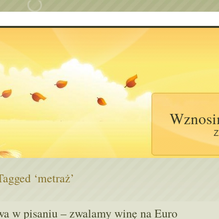
Wznosi
Z
Tagged ‘metraż’
wa w pisaniu – zwalamy winę na Euro