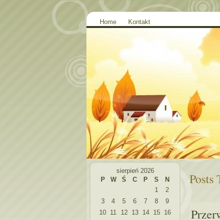
Home
Kontakt
sierpień 2026
Posts 
P
W
Ś
C
P
S
N
1
2
3
4
5
6
7
8
9
Przer
10
11
12
13
14
15
16