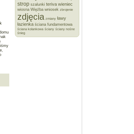
strop
teriva
wieniec
szalunki
wiosna
Więźba
wniosek
zbrojenie
zdjęcia
ławy
zmiany
k
łazienka
ściana fundamentowa
ściana kolankowa
ściany
ściany nośne
 domu
śnieg
dnak
m
liśmy
e,
o