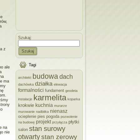
ie
rów,
a
Szukaj:
na z
Szukaj
Tagi
no ale
a
budowa
dach
 na
architekt
ie ma
działka
dachówka
elewacja
amy
formalności
fundament
nę
geodeta
zem.
karmelita
instalacje
koparka
byśmy
kuchnia
strony
krokwie
murarze
to
nienasz
murowanie
nadbitka
ocieplenie
pies
pogoda
pozwolenie
projekt
płytki
na budowę
przyłącza
stan surowy
e na
salon
go nie
otwarty
stan zerowy