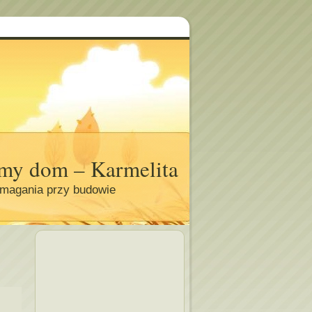
my dom – Karmelita
magania przy budowie