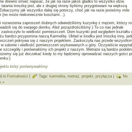
e drewno śmieć napisać, że jak na razie jakoś gładko to wszystko idzie.
latania troszkę jest, ale z drugiej strony byliśmy przygotowani na większą
Zobaczymy jak wszystko dalej się potoczy, choć jak na razie jesteśmy mile
i (no może niekoniecznie kosztami…).
ji rozwożenia zaproszeń ślubnych odwiedziliśmy kuzynkę z mężem, którzy ro
adzili się do swojego domku. Ależ pozazdrościliśmy:) To co nas jednak
ej zaskoczyło to wielkość pomieszczeń. Dom kuzynki pod względem kształtu
ażu bardzo przypomina naszą Karmelitę. Układ w środku jest troszkę inny, je
ieszczeń pokrywa się z naszym projektem. Zaskoczyła nas przede wszystki
 w salonie i wielkość pomieszczeń usytuowanych u góry. Oczywiście wypyta
e szczegóły i porównaliśmy ich projekt z naszym. Metraże są bardzo podobn
możemy się już doczekać kiedy to my będziemy oprowadzać naszych gości p
omku:)
ojektu który porównywaliśmy
d in
Formalności
|
Tags:
karmelita
,
metraż
,
projekt
,
przyłącza
|
No
s »