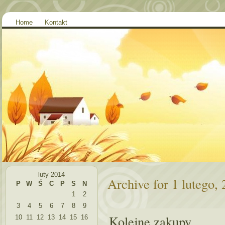
Home
Kontakt
luty 2014
Archive for 1 lutego,
P
W
Ś
C
P
S
N
1
2
3
4
5
6
7
8
9
Kolejne zakupy
10
11
12
13
14
15
16