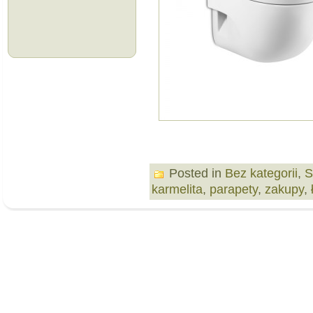
Posted in
Bez kategorii
,
S
karmelita
,
parapety
,
zakupy
,