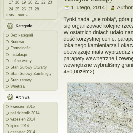
17
18
19
20
21
22
23
1 lutego, 2014 |
Author
24
25
26
27
28
« sty
mar »
Tynki nadal „się robią”, gór
się organizować kolejne rze
Kategorie
W ostatnich dniach udało na
Bez kategorii
dość korzystnej cenie, parap
Budowa
lokalnego kamieniarza i okaza
Formalności
obowiązuje mała wyprzedaż 
Instalacje
parapety wewnętrzne i zewnęt
Luźne wpisy
wewnętrzne wybraliśmy grani
Stan Surowy Otwarty
450,00zł/m2).
Stan Surowy Zamknięty
Stan zerowy
Wnętrza
Archiwa
kwiecień 2015
październik 2014
wrzesień 2014
lipiec 2014
czerwiec 2014