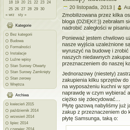
18
19
20
21
22
23
24
20 listopada, 2013 |
Au
25
26
27
28
29
30
Zmobilizowana przez kilka o
« wrz
sty »
bloga (DZIĘKI!:)) zebrałam s
Kategorie
nadrobić zaległości w pisaniu
Bez kategorii
Ponieważ jestem chwilowo u
Budowa
nasze wyjścia uzależnione s
Formalności
wyruszyć na budowę i zrobić 
Instalacje
naszych niedawnych zakupac
Luźne wpisy
przeznaczeniem do naszej ka
Stan Surowy Otwarty
Stan Surowy Zamknięty
Jednorazowy (niestety) zast
Stan zerowy
zakupienia kilku sprzętów d
Wnętrza
na wyposażeniu kuchni w spr
naprawdę w czym wybierać a 
Archiwa
ciężko się zdecydować…
kwiecień 2015
Płytę gazową nabyliśmy już ja
październik 2014
zakup z przeznaczeniem do k
wrzesień 2014
płytę Samsunga, taką o:
lipiec 2014
czerwiec 2014