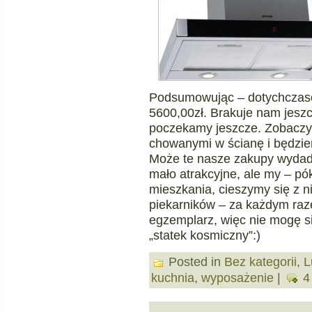
Podsumowując – dotychczas
5600,00zł. Brakuje nam jeszc
poczekamy jeszcze. Zobaczym
chowanymi w ścianę i będzi
Może te nasze zakupy wydadzą
mało atrakcyjne, ale my – pó
mieszkania, cieszymy się z n
piekarników – za każdym razem
egzemplarz, więc nie mogę si
„statek kosmiczny”:)
Posted in
Bez kategorii
,
L
kuchnia
,
wyposażenie
|
4