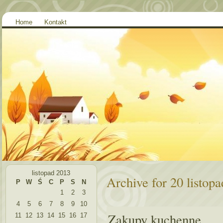
Home
Kontakt
listopad 2013
Archive for 20 listop
P
W
Ś
C
P
S
N
1
2
3
4
5
6
7
8
9
10
Zakupy kuchenne
11
12
13
14
15
16
17